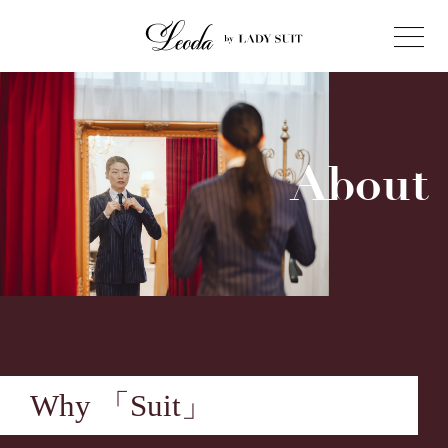
A
bout
Why 「Suit」